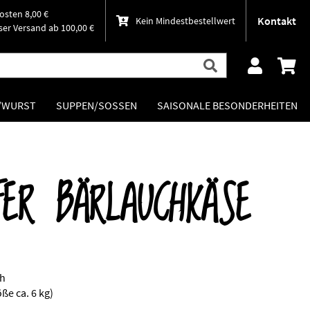
osten 8,00 €
Kontakt
Kein Mindestbestellwert
er Versand ab 100,00 €
H/WURST
SUPPEN/SOSSEN
SAISONALE BESONDERHEITEN
FER BÄRLAUCHKÄSE
ch
ße ca. 6 kg)