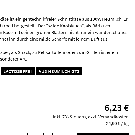
äse ist ein gentechnikfreier Schnittkäse aus 100% Heumilch. Er
darbeit hergestellt. Der "wilde Knoblauch", als Bärlauch
em Käse mit seinen grünen Blättern nicht nur ein wunderschönes
hnet ihn durch eine milde Schärfe mit feinem Duft aus.
sper, als Snack, zu Pellkartoffeln oder zum Grillen ist er ein
sonderer Art.
LACTOSEFREI
AUS HEUMILCH GTS
6,23 €
Inkl. 7% Steuern
,
exkl.
Versandkosten
24,90 €
/ kg