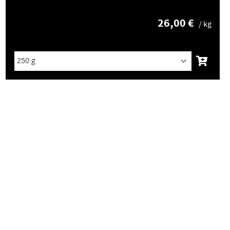
26,00 €
/ kg