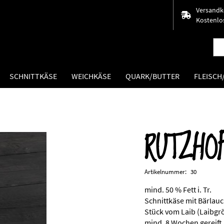
Versandk
Kostenlos
SCHNITTKÄSE
WEICHKÄSE
QUARK/BUTTER
FLEISC
RUTZHO
Zum
Anfang
der
Bildergalerie
Artikelnummer
30
springen
mind. 50 % Fett i. Tr.
Schnittkäse mit Bärlau
Stück vom Laib (Laibgrö
mind. 8 Wochen gereift