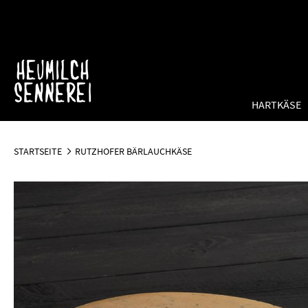
Direkt
zum
Inhalt
HARTKÄSE
STARTSEITE
RUTZHOFER BÄRLAUCHKÄSE
Zum
Ende
der
Bildergalerie
springen