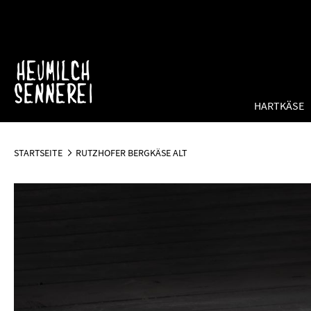
Direkt
zum
Inhalt
HARTKÄSE
STARTSEITE
RUTZHOFER BERGKÄSE ALT
Zum
Ende
der
Bildergalerie
springen