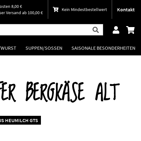
osten 8,00 €
Kontakt
Kein Mindestbestellwert
er Versand ab 100,00 €
H/WURST
SUPPEN/SOSSEN
SAISONALE BESONDERHEITEN
FER BERGKÄSE ALT
US HEUMILCH GTS