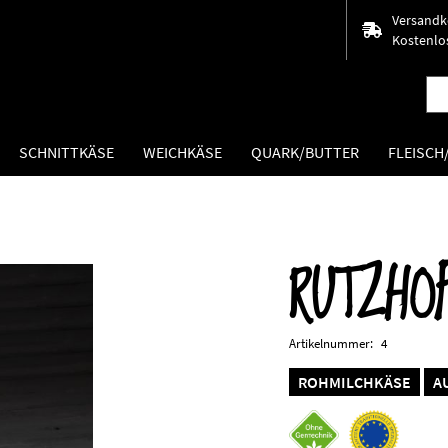
Versandk
Kostenlos
SCHNITTKÄSE
WEICHKÄSE
QUARK/BUTTER
FLEISC
RUTZHO
Zum
Anfang
der
Bildergalerie
Artikelnummer
4
springen
ROHMILCHKÄSE
A